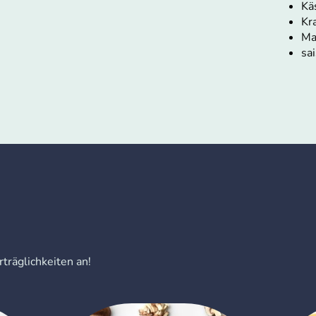
Kä
Kr
Ma
sa
träglichkeiten an!