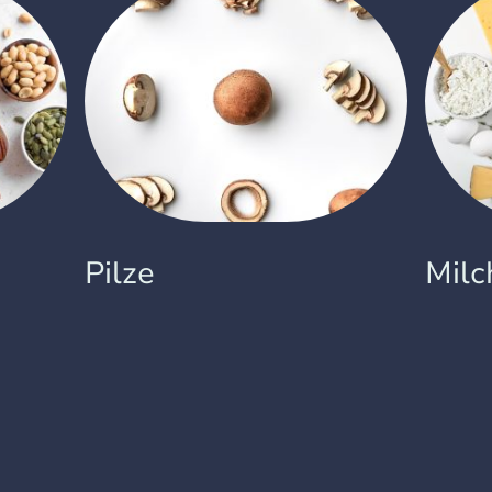
Pilze
Milc