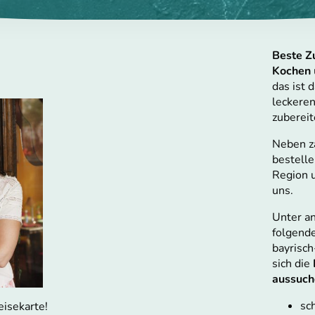
Beste Z
Kochen
das ist 
leckeren
zubereit
Neben z
bestelle
Region u
uns.
Unter an
folgende
bayrisc
sich die
aussuch
sc
eisekarte!