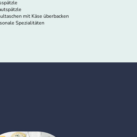
sspätzle
autspätzle
ultaschen mit Käse überbacken
isonale Spezialitäten